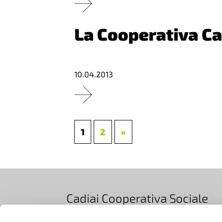
La Cooperativa Cad
10.04.2013
PAGINA
PAGINA
COMUNICATI
Paginazione
1
2
»
SUCCESSIVI
degli
articoli
Cadiai Cooperativa Sociale