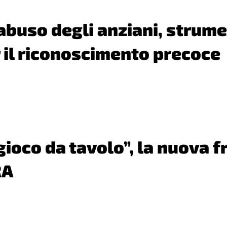
’abuso degli anziani, strum
il riconoscimento precoce
ioco da tavolo”, la nuova fr
RA