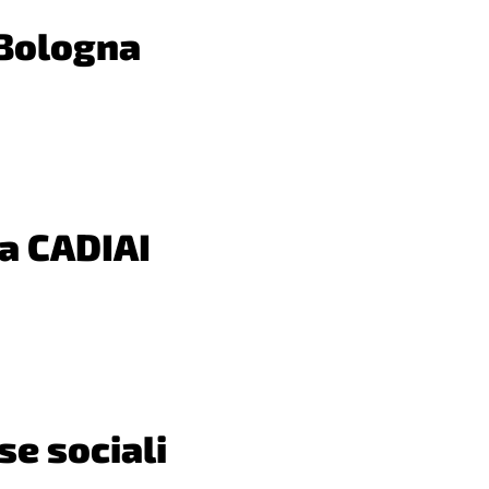
 Bologna
za CADIAI
se sociali