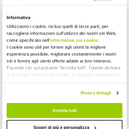
Via Bovi Campeggi 2/4E, 40131 Bologna
Italia
T +39 051 5283511 | EMAIL
info@cadiai.it
Informativa
Utilizziamo i cookie, inclusi quelli di terze parti, per
raccogliere informazioni sull’utilizzo dei nostri siti Web,
CHIAMA
come specificato nell'
informativa sui cookie
.
+39 051 5283511
I cookie sono utili per fornire agli utenti la migliore
esperienza possibile, migliorare costantemente i nostri
SCRIVI EMAIL
siti e fornire agli utenti offerte adatte ai loro interessi.
Facendo clic sul pulsante "Accetta tutti", l’utente dichiara
di accettare l’utilizzo dei cookie. In qualsiasi momento è
possibile revocare il consenso, modificare le preferenze
e ottenere informazioni dettagliate sull’utilizzo dei cookie
Mostra dettagli
facendo clic su "Scopri di più e personalizza". Chiudendo
questa informativa con l’apposito tasto in alto a destra
continui senza accettare.
Accetta tutti
Scopri di più e personalizza