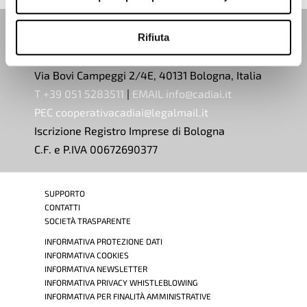
Rifiuta
Cadiai Cooperativa Sociale
Via Bovi Campeggi 2/4E, 40131 Bologna, Italia
T +39 051 5283511
|
EMAIL info@cadiai.it
PEC cooperativacadiai@legalmail.it
Iscrizione Registro Imprese di Bologna
C.F. e P.IVA 00672690377
SUPPORTO
CONTATTI
SOCIETÀ TRASPARENTE
INFORMATIVA PROTEZIONE DATI
INFORMATIVA COOKIES
INFORMATIVA NEWSLETTER
INFORMATIVA PRIVACY WHISTLEBLOWING
INFORMATIVA PER FINALITÀ AMMINISTRATIVE