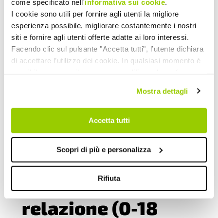
come specificato nell'
informativa sui cookie
.
di aiuto, sale dedicate a colloqui ed
I cookie sono utili per fornire agli utenti la migliore
incontri, stanze adibite per
attività
esperienza possibile, migliorare costantemente i nostri
psico educative
e per
trattamenti
siti e fornire agli utenti offerte adatte ai loro interessi.
Facendo clic sul pulsante "Accetta tutti", l’utente dichiara
logopedici
.
di accettare l’utilizzo dei cookie. In qualsiasi momento è
Su richiesta organizziamo formazioni
possibile revocare il consenso, modificare le preferenze
specifiche rivolte ad insegnanti ed
e ottenere informazioni dettagliate sull’utilizzo dei cookie
Mostra dettagli
educatrici e educatori, attività presso
facendo clic su "Scopri di più e personalizza". Chiudendo
scuole o altre realtà.
questa informativa con l’apposito tasto in alto a destra
continui senza accettare.
Accetta tutti
Centro senza fili
Scopri di più e personalizza
Rifiuta
Spazi di gioco e
relazione (0-18