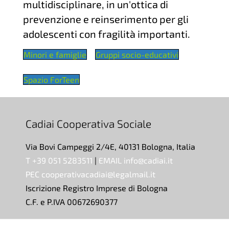
multidisciplinare, in un'ottica di
prevenzione e reinserimento per gli
adolescenti con fragilità importanti.
Minori e famiglie
Gruppi socio-educativi
Spazio ForTeen
Cadiai Cooperativa Sociale
Via Bovi Campeggi 2/4E, 40131 Bologna, Italia
T +39 051 5283511
|
EMAIL info@cadiai.it
PEC cooperativacadiai@legalmail.it
Iscrizione Registro Imprese di Bologna
C.F. e P.IVA 00672690377