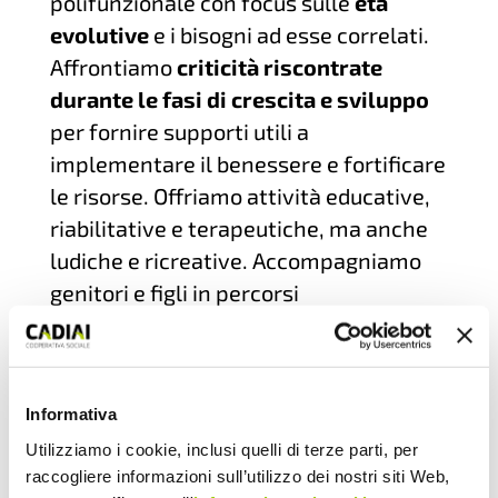
polifunzionale con focus sulle
età
evolutive
e i bisogni ad esse correlati.
Affrontiamo
criticità riscontrate
durante le fasi di crescita e sviluppo
per fornire supporti utili a
implementare il benessere e fortificare
le risorse. Offriamo attività educative,
riabilitative e terapeutiche, ma anche
ludiche e ricreative. Accompagniamo
genitori e figli in percorsi
individualizzati.
I nostri ambienti sono pensati per
venire incontro ai diversi bisogni, vi è
Informativa
una palestra appositamente allestita
Utilizziamo i cookie, inclusi quelli di terze parti, per
per
attività psicomotorie
educativo
raccogliere informazioni sull’utilizzo dei nostri siti Web,
preventive e per la terapia individuale