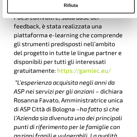
Rifiuta
fase di prova in alcune strutture dei
Paesi coinvolti e, sulla base dei
feedback, è stata realizzata una
piattaforma e-learning che comprende
gli strumenti predisposti nell’ambito
del progetto in tutte le lingue partner e
disponibili per tutti gli interessati
gratuitamente:
https://gamlec.eu/
“L’esperienza acquisita negli anni da
ASP nei servizi per gli anziani –
dichiara
Rosanna Favato, Amministratrice unica
di ASP Città di Bologna –
ha fatto sì che
l’Azienda sia divenuta uno dei principali
punti di riferimento per le famiglie con
anziani fragili e vulnerabili. La qualità