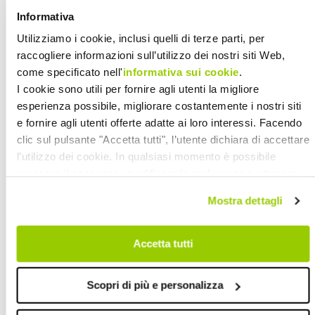
condotta una ricerca che ha portato
Informativa
all’elaborazione di un compendio sugli
Utilizziamo i cookie, inclusi quelli di terze parti, per
standard per la qualità della vita dei
raccogliere informazioni sull’utilizzo dei nostri siti Web,
residenti delle strutture, in particolare
come specificato nell'
informativa sui cookie
.
rispetto all’autonomia, alla
I cookie sono utili per fornire agli utenti la migliore
partecipazione e alla dignità umana.
esperienza possibile, migliorare costantemente i nostri siti
Sono stati inclusi temi, criteri e
e fornire agli utenti offerte adatte ai loro interessi. Facendo
clic sul pulsante "Accetta tutti", l’utente dichiara di accettare
indicatori sulla qualità della vita degli
l’utilizzo dei cookie. In qualsiasi momento è possibile
utenti da trasmettere attraverso un
revocare il consenso, modificare le preferenze e ottenere
approccio innovativo per
informazioni dettagliate sull’utilizzo dei cookie facendo clic
Mostra dettagli
l’apprendimento.
su "Scopri di più e personalizza". Chiudendo questa
informativa con l’apposito tasto in alto a destra continui
Successivamente sono state definite le
senza accettare.
Accetta tutti
linee guida con tutte le informazioni
necessarie su come impostare, gestire,
Scopri di più e personalizza
giocare e adattare il gioco ad esigenze
specifiche. A seguire si è svolta una