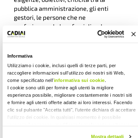
pubblica amministrazione, gli enti
gestori, le persone che ne
usufruiscono, le loro famiglie e la
comunità dove vivono.
“
Anche grazie alle testimonianze
raccontate dalle diverse realtà
Informativa
presenti al seminario, avremo la
Utilizziamo i cookie, inclusi quelli di terze parti, per
raccogliere informazioni sull’utilizzo dei nostri siti Web,
possibilità di recepire suggerimenti e
come specificato nell'
informativa sui cookie
.
pratiche utili alla rivisitazione delle
I cookie sono utili per fornire agli utenti la migliore
attuali forme di co-produzione presenti
esperienza possibile, migliorare costantemente i nostri siti
oggi in Emilia Romagna ricordandoci
e fornire agli utenti offerte adatte ai loro interessi. Facendo
che il successo del sistema di Welfare
clic sul pulsante "Accetta tutti", l’utente dichiara di accettare
l’utilizzo dei cookie. In qualsiasi momento è possibile
di questa regione è stato realizzato
revocare il consenso, modificare le preferenze e ottenere
grazie alla partecipazione di utenti,
informazioni dettagliate sull’utilizzo dei cookie facendo clic
lavoratori, gestori alle costruzione del
Mostra dettagli