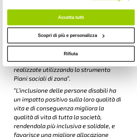
su "Scopri di più e personalizza". Chiudendo questa
sistema
– spiega
Alberto Alberani di
informativa con l’apposito tasto in alto a destra continui
Legacoop Emilia Romagna
-.
Nei
senza accettare.
Accetta tutti
prossimi mesi, formuleremo quindi ai
decisori politici idee e proposte che
Scopri di più e personalizza
auspichiamo abbiano ascolto e
producano cambiamenti necessari
Rifiuta
dopo l’esaurimento delle esperienze
realizzate utilizzando lo strumento
Piani sociali di zona
”.
“
L’inclusione delle persone disabili ha
un impatto positivo sulla loro qualità di
vita e di conseguenza migliora la
qualità di vita di tutta la società,
rendendola più inclusiva e solidale, e
favorisce una migliore allocazione