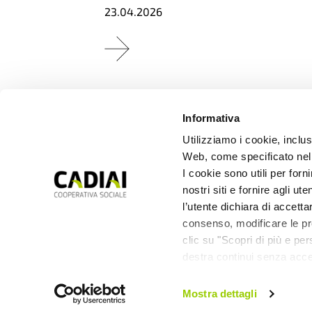
23.04.2026
Informativa
Utilizziamo i cookie, inclusi
Web, come specificato nell
I cookie sono utili per forn
nostri siti e fornire agli ut
l’utente dichiara di accetta
PERSONE IN CRESCITA
,
CULTURA
,
PERSONE
consenso, modificare le pre
CON DISABILITÀ
clic su "Scopri di più e pe
Servizio Civile
destra continui senza acce
Universale:
un’opportunità di
Mostra dettagli