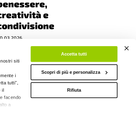
benessere,
creatività e
condivisione
0.03.2026
Accetta tutti
nostri siti
Scopri di più e personalizza
emente i
ta tutti",
Rifiuta
il
ERSONE IN CRESCITA
kie facendo
Costruire la
alto a
competenza digitale
dall’infanzia