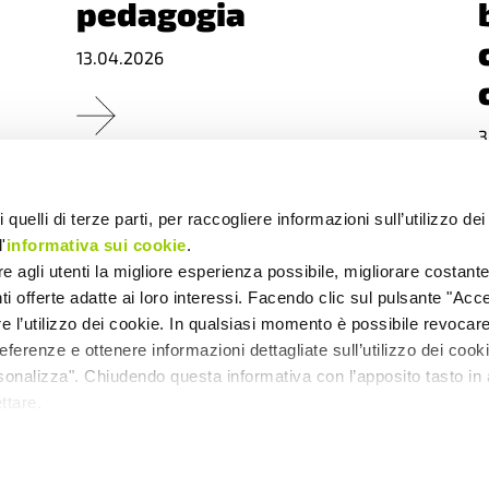
pedagogia
13.04.2026
3
 quelli di terze parti, per raccogliere informazioni sull’utilizzo dei 
'
informativa sui cookie
.
ire agli utenti la migliore esperienza possibile, migliorare costant
enti offerte adatte ai loro interessi. Facendo clic sul pulsante "Accet
re l’utilizzo dei cookie. In qualsiasi momento è possibile revocare 
PERSONE ANZIANE
P
ferenze e ottenere informazioni dettagliate sull’utilizzo dei coo
Marzo a Villa
rsonalizza". Chiudendo questa informativa con l’apposito tasto in 
Paradiso: laboratori
ttare.
e incontri per stare
bene insieme