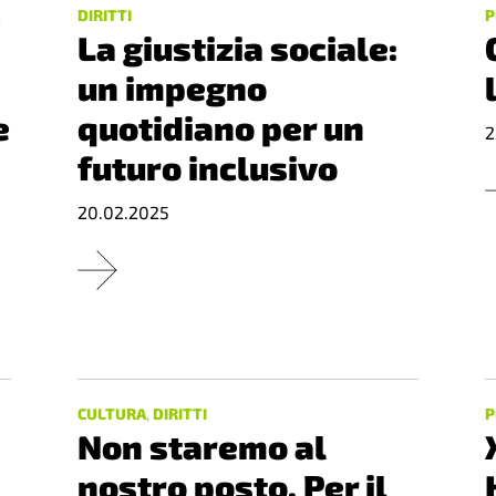
À
DIRITTI
P
La giustizia sociale:
un impegno
e
quotidiano per un
2
futuro inclusivo
20.02.2025
CULTURA
,
DIRITTI
P
Non staremo al
nostro posto. Per il