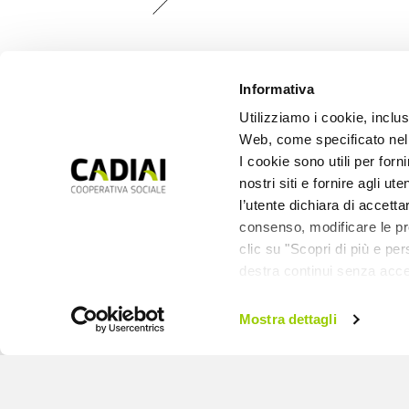
Informativa
Utilizziamo i cookie, inclusi
Web, come specificato nell
I cookie sono utili per forn
nostri siti e fornire agli ut
l’utente dichiara di accetta
PERSONE IN CRESCITA
,
CULTURA
,
PERSONE
consenso, modificare le pre
CON DISABILITÀ
clic su "Scopri di più e pe
Servizio Civile
destra continui senza acce
Universale:
un’opportunità di
Mostra dettagli
crescita anche nei
servizi Cadiai