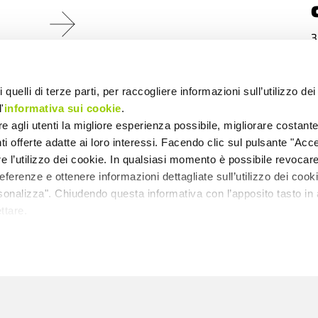
3
 quelli di terze parti, per raccogliere informazioni sull’utilizzo dei 
'
informativa sui cookie
.
ire agli utenti la migliore esperienza possibile, migliorare costant
enti offerte adatte ai loro interessi. Facendo clic sul pulsante "Accet
re l’utilizzo dei cookie. In qualsiasi momento è possibile revocare 
PERSONE ANZIANE
P
ferenze e ottenere informazioni dettagliate sull’utilizzo dei coo
Marzo a Villa
rsonalizza". Chiudendo questa informativa con l’apposito tasto in 
Paradiso: laboratori
ttare.
e incontri per stare
bene insieme
0
23.02.2026