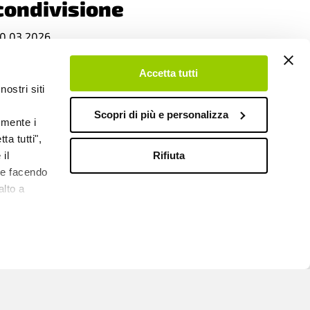
condivisione
0.03.2026
Accetta tutti
nostri siti
Scopri di più e personalizza
emente i
ta tutti",
Rifiuta
il
ERSONE IN CRESCITA
kie facendo
Costruire la
alto a
competenza digitale
dall’infanzia
3.02.2026