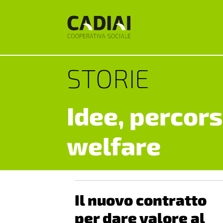
STORIE
Idee, percors
welfare
Il nuovo contratto
per dare valore al