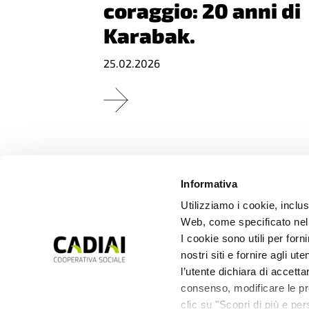
coraggio: 20 anni di
Karabak.
25.02.2026
Informativa
Utilizziamo i cookie, inclusi
Un cane per
Web, come specificato nell
sorridere ancora al
I cookie sono utili per forn
nostri siti e fornire agli ut
Parco del Navile
l’utente dichiara di accetta
consenso, modificare le pre
26.01.2026
clic su "Scopri di più e pe