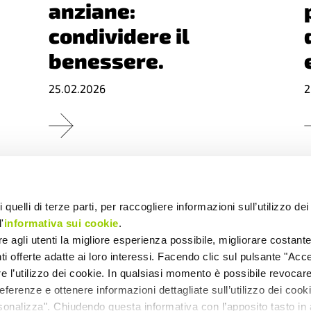
anziane:
condividere il
benessere.
25.02.2026
2
 quelli di terze parti, per raccogliere informazioni sull’utilizzo dei 
L’assemblea tra
'
informativa sui cookie
.
partecipazione e
ire agli utenti la migliore esperienza possibile, migliorare costant
enti offerte adatte ai loro interessi. Facendo clic sul pulsante "Accet
riflessione.
1
re l’utilizzo dei cookie. In qualsiasi momento è possibile revocare 
ferenze e ottenere informazioni dettagliate sull’utilizzo dei coo
18.12.2025
rsonalizza". Chiudendo questa informativa con l’apposito tasto in 