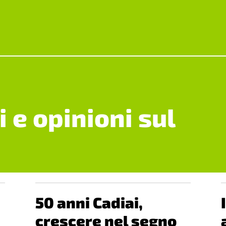
i e opinioni sul
50 anni Cadiai,
crescere nel segno