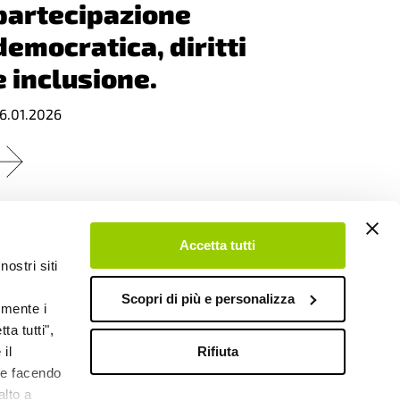
partecipazione
democratica, diritti
e inclusione.
6.01.2026
Accetta tutti
nostri siti
Prima il lavoro, nelle
Scopri di più e personalizza
parole e nei fatti.
emente i
ta tutti",
Rifiuta
8.12.2025
il
kie facendo
alto a