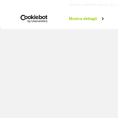
destra continui senza acce
Mostra dettagli
ReBloom: la
comunità che cresc
insieme
24.11.2025