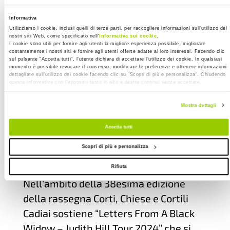
quale è previsto un biglietto ridotto di
euro 3,50 euro. La consegna del premio
Informativa
Utilizziamo i cookie, inclusi quelli di terze parti, per raccogliere informazioni sull’utilizzo dei
al produttore Carlo Degli Esposti
nostri siti Web, come specificato nell'
informativa sui cookie
.
I cookie sono utili per fornire agli utenti la migliore esperienza possibile, migliorare
avverrà invece in Piazza Maggiore
costantemente i nostri siti e fornire agli utenti offerte adatte ai loro interessi. Facendo clic
sul pulsante "Accetta tutti", l’utente dichiara di accettare l’utilizzo dei cookie. In qualsiasi
prima della proiezione di Manodopera.
momento è possibile revocare il consenso, modificare le preferenze e ottenere informazioni
dettagliate sull’utilizzo dei cookie facendo clic su "Scopri di più e personalizza". Chiudendo
Il tema del lavoro è centrale, sebbene
questa informativa con l’apposito tasto in alto a destra continui senza accettare.
con trame differenti, in entrambe le
Mostra dettagli
opere e per questo in linea con il tema
che caratterizza il nostro
Accetta tutti
cinquantesimo.
Scopri di più e personalizza
26 luglio – Corti, Chiese e Cortili
Rifiuta
Nell’ambito della 38esima edizione
della rassegna Corti, Chiese e Cortili
Cadiai sostiene “Letters From A Black
Widow – Judith Hill Tour 2024” che si