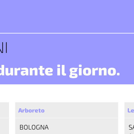
NI
durante il giorno.
Arboreto
Le
BOLOGNA
S