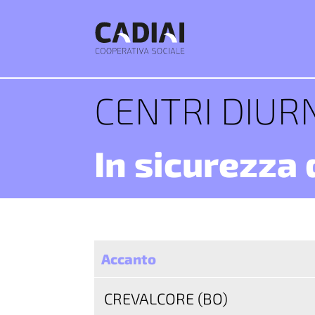
CENTRI DIUR
In sicurezza 
Accanto
CREVALCORE (BO)