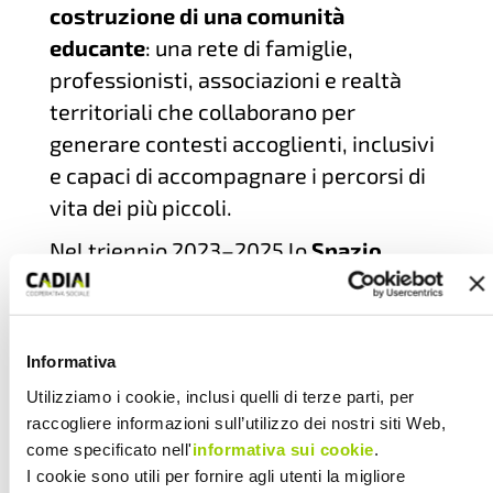
costruzione di una comunità
educante
: una rete di famiglie,
professionisti, associazioni e realtà
territoriali che collaborano per
generare contesti accoglienti, inclusivi
e capaci di accompagnare i percorsi di
vita dei più piccoli.
Nel triennio 2023–2025 lo
Spazio
Zenobia ha accolto oltre 600 bambine
e bambini, offrendo circa 2.400 ore di
attività e coinvolgendo una ventina di
Informativa
realtà sociali, culturali e commerciali
Utilizziamo i cookie, inclusi quelli di terze parti, per
del territorio, contribuendo a
raccogliere informazioni sull’utilizzo dei nostri siti Web,
rafforzare senso di appartenenza e
come specificato nell'
informativa sui cookie
.
partecipazione
.
I cookie sono utili per fornire agli utenti la migliore