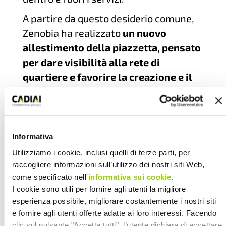
A partire da questo desiderio comune,
Zenobia ha realizzato
un nuovo
allestimento della piazzetta, pensato
per dare visibilità alla rete di
quartiere e favorire la creazione e il
rafforzamento dei legami.
Le cornici,
realizzate con rami raccolti, ospitano le
proposte del territorio e sono suddivise
in tre aree: “arte e cultura”, dedicata
Informativa
alle iniziative culturali e artistiche; “il
Utilizziamo i cookie, inclusi quelli di terze parti, per
quartiere per te”, rivolta ai servizi per il
raccogliere informazioni sull’utilizzo dei nostri siti Web,
come specificato nell'
informativa sui cookie
.
cittadino e la comunità; “proposte 0-18
I cookie sono utili per fornire agli utenti la migliore
anni”, che raccoglie attività ludico-
esperienza possibile, migliorare costantemente i nostri siti
ricreative e sportive per bambine,
e fornire agli utenti offerte adatte ai loro interessi. Facendo
bambini, ragazze e ragazzi.
clic sul pulsante "Accetta tutti", l’utente dichiara di accettare