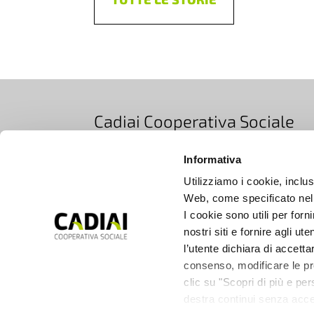
Cadiai Cooperativa Sociale
Via Bovi Campeggi 2/4E, 40131 Bologna, Ita
Informativa
T +39 051 5283511
|
EMAIL info@cadiai.it
Utilizziamo i cookie, inclusi
PEC cooperativacadiai@legalmail.it
Web, come specificato nell
Iscrizione Registro Imprese di Bologna
I cookie sono utili per forn
nostri siti e fornire agli ut
C.F. e P.IVA 00672690377
l’utente dichiara di accetta
consenso, modificare le pre
SUPPORTO
clic su "Scopri di più e pe
CONTATTI
destra continui senza acce
SOCIETÀ TRASPARENTE