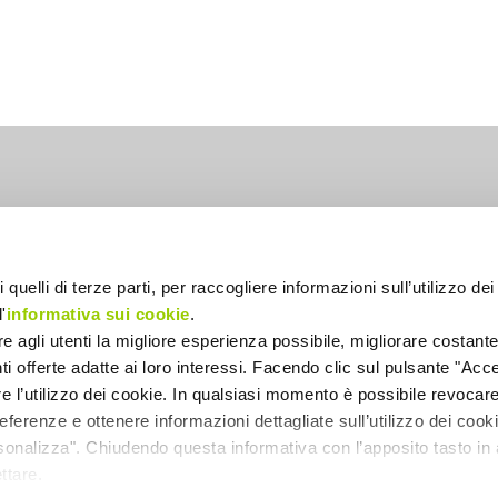
lia
 quelli di terze parti, per raccogliere informazioni sull’utilizzo dei 
'
informativa sui cookie
.
ire agli utenti la migliore esperienza possibile, migliorare costant
enti offerte adatte ai loro interessi. Facendo clic sul pulsante "Accet
re l’utilizzo dei cookie. In qualsiasi momento è possibile revocare 
ferenze e ottenere informazioni dettagliate sull’utilizzo dei coo
INFORMATIVA PROTEZIONE DATI
rsonalizza". Chiudendo questa informativa con l’apposito tasto in 
INFORMATIVA COOKIES
ttare.
INFORMATIVA NEWSLETTER