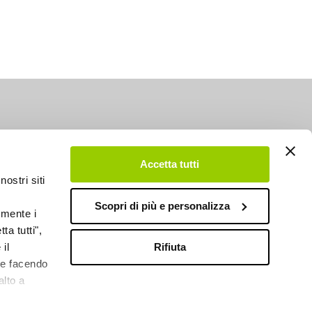
Accetta tutti
nostri siti
Scopri di più e personalizza
emente i
ta tutti",
Rifiuta
il
kie facendo
alto a
DESIGN BY