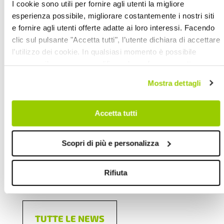
I cookie sono utili per fornire agli utenti la migliore
esperienza possibile, migliorare costantemente i nostri siti
e fornire agli utenti offerte adatte ai loro interessi. Facendo
Cadiai riprenderà nell’immediato la
clic sul pulsante "Accetta tutti", l’utente dichiara di accettare
possibilità di “visite" online, così come
l’utilizzo dei cookie. In qualsiasi momento è possibile
fatto nei mesi scorsi, affinchè non si
revocare il consenso, modificare le preferenze e ottenere
interrompa del tutto il contatto con i
informazioni dettagliate sull’utilizzo dei cookie facendo clic
Mostra dettagli
su "Scopri di più e personalizza". Chiudendo questa
famigliari.
informativa con l’apposito tasto in alto a destra continui
senza accettare.
Accetta tutti
Scopri di più e personalizza
15.10.2020
Rifiuta
PERSONE ANZIANE
|
COOPERAZIONE
TUTTE LE NEWS