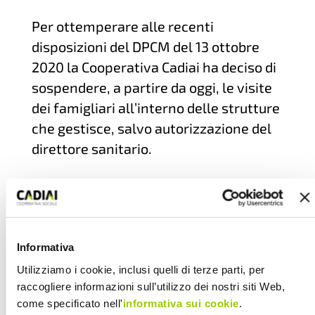
Per ottemperare alle recenti
disposizioni del DPCM del 13 ottobre
2020 la Cooperativa Cadiai ha deciso di
sospendere, a partire da oggi, le visite
dei famigliari all’interno delle strutture
che gestisce, salvo autorizzazione del
direttore sanitario.
Una decisione presa con molto
rammarico, nella consapevolezza che
per gli anziani le visite dei parenti sono
Informativa
fondamentali e che, grazie
Utilizziamo i cookie, inclusi quelli di terze parti, per
all’applicazione di protocolli stringenti,
raccogliere informazioni sull’utilizzo dei nostri siti Web,
si svolgevano nella massima sicurezza.
come specificato nell'
informativa sui cookie
.