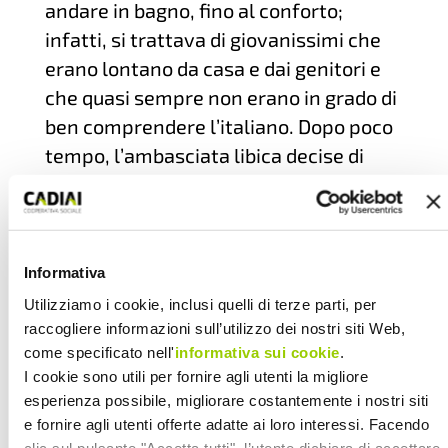
andare in bagno, fino al conforto;
infatti, si trattava di giovanissimi che
erano lontano da casa e dai genitori e
che quasi sempre non erano in grado di
ben comprendere l’italiano. Dopo poco
tempo, l’ambasciata libica decise di
ridurre i costi. Fu revocata la
convenzione con Villa Salus e i giovani
degenti furono concentrati a Villa Torri.
Ma soprattutto, il dottor Haddad
Informativa
diminuì arbitrariamente le ore di
Utilizziamo i cookie, inclusi quelli di terze parti, per
assistenza pattuite con Cadiai,
raccogliere informazioni sull’utilizzo dei nostri siti Web,
come specificato nell'
informativa sui cookie
.
ricorrendo a badanti in nero. Si ebbero
I cookie sono utili per fornire agli utenti la migliore
numerose tensioni e più volte la
esperienza possibile, migliorare costantemente i nostri siti
cooperativa minacciò la sospensione
e fornire agli utenti offerte adatte ai loro interessi. Facendo
del servizio, arrivando effettivamente a
clic sul pulsante "Accetta tutti", l’utente dichiara di accettare