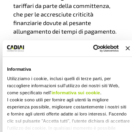
tariffari da parte della committenza,
che per le accresciute criticità
finanziarie dovute al pesante
allungamento dei tempi di pagamento.
In questa situazione, il mandato che la
Direzione ha dato alla nostra
Informativa
delegazione si sintetizza in due punti
Utilizziamo i cookie, inclusi quelli di terze parti, per
sostanziali: lavoriamo in modo serio e
raccogliere informazioni sull’utilizzo dei nostri siti Web,
costruttivo per giungere al rinnovo,
come specificato nell'
informativa sui cookie
.
perché il CCNL rappresenta per il
I cookie sono utili per fornire agli utenti la migliore
settore un indispensabile strumento di
esperienza possibile, migliorare costantemente i nostri siti
regolazione del mercato, di
e fornire agli utenti offerte adatte ai loro interessi. Facendo
clic sul pulsante "Accetta tutti", l’utente dichiara di accettare
valorizzazione del lavoro e di
l’utilizzo dei cookie. In qualsiasi momento è possibile
riconoscimento della qualità