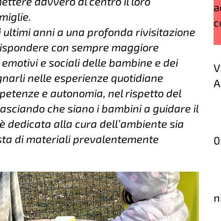
ettere davvero al centro il loro
a
miglie.
c
ultimi anni a una profonda rivisitazione
r rispondere con sempre maggiore
i, emotivi e sociali delle bambine e dei
V
narli nelle esperienze quotidiane
A
petenze e autonomia, nel rispetto del
lasciando che siano i bambini a guidare il
è dedicata alla cura dell’ambiente sia
sta di materiali prevalentemente
0
n