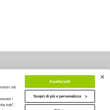
Accetta tutti
nostri siti
Scopri di più e personalizza
emente i
ta tutti",