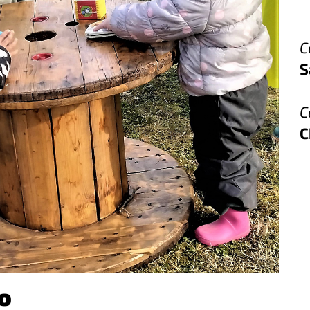
C
S
C
C
o