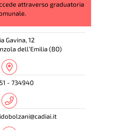
ccede attraverso graduatoria
omunale.
ia Gavina, 12
nzola dell’Emilia (BO)
51 - 734940
idobolzani@cadiai.it