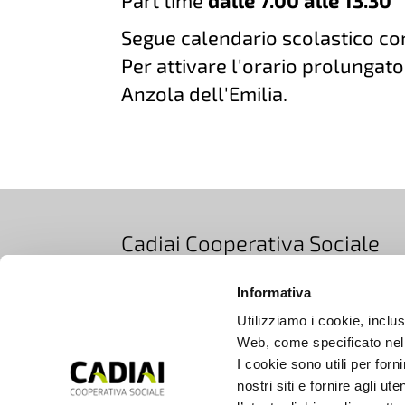
Part time
dalle 7.00 alle 13.30
Segue calendario scolastico c
Per attivare l'orario prolunga
Anzola dell'Emilia.
Cadiai Cooperativa Sociale
Via Bovi Campeggi 2/4E, 40131 Bologna, Ita
Informativa
T +39 051 5283511
|
EMAIL info@cadiai.it
Utilizziamo i cookie, inclusi
PEC cooperativacadiai@legalmail.it
Web, come specificato nell
I cookie sono utili per forn
Iscrizione Registro Imprese di Bologna
nostri siti e fornire agli ut
C.F. e P.IVA 00672690377