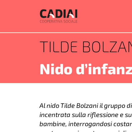
TILDE BOLZA
Nido d’infanz
Al nido Tilde Bolzani il gruppo 
incentrata sulla riflessione e s
bambine, interrogandosi costan