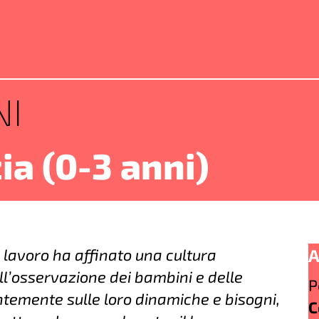
NI
ia (0-3 anni)
di lavoro ha affinato una cultura
A
ull’osservazione dei bambini e delle
P
temente sulle loro dinamiche e bisogni,
C