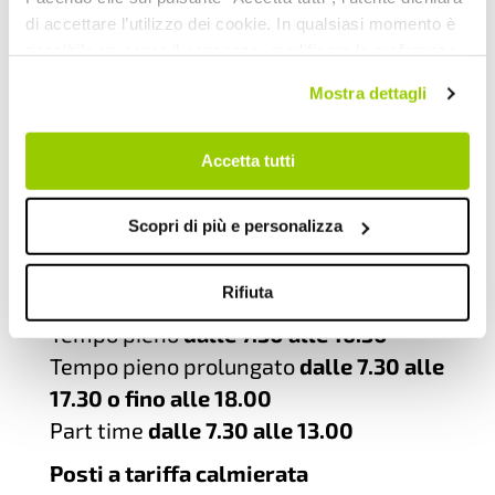
di accettare l’utilizzo dei cookie. In qualsiasi momento è
possibile revocare il consenso, modificare le preferenze
e ottenere informazioni dettagliate sull’utilizzo dei cookie
Mostra dettagli
facendo clic su "Scopri di più e personalizza". Chiudendo
questa informativa con l’apposito tasto in alto a destra
continui senza accettare.
Accetta tutti
Orari di apertura
Scopri di più e personalizza
Posti convenzionati
Rifiuta
Tempo pieno
dalle 7.30 alle 16.30
Tempo pieno prolungato
dalle 7.30 alle
17.30 o fino alle 18.00
Part time
dalle 7.30 alle 13.00
Posti a tariffa calmierata