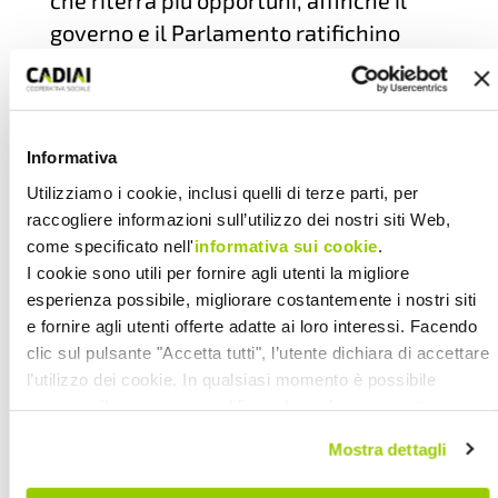
che riterrà più opportuni, affinché il
governo e il Parlamento ratifichino
quanto prima e diano concreta
attuazione ai trattati, alle convenzioni
internazionali e alle direttive
Informativa
comunitarie in materia di lotta alla
corruzione nonché alle norme,
Utilizziamo i cookie, inclusi quelli di terze parti, per
raccogliere informazioni sull’utilizzo dei nostri siti Web,
introdotte con la legge Finanziaria del
come specificato nell'
informativa sui cookie
.
2007, per la confisca e l’uso sociale dei
I cookie sono utili per fornire agli utenti la migliore
beni sottratti ai corrotti.
esperienza possibile, migliorare costantemente i nostri siti
e fornire agli utenti offerte adatte ai loro interessi. Facendo
clic sul pulsante "Accetta tutti", l’utente dichiara di accettare
Clicca
qui
per accedere per firmare
l’utilizzo dei cookie. In qualsiasi momento è possibile
anche tu.
revocare il consenso, modificare le preferenze e ottenere
informazioni dettagliate sull’utilizzo dei cookie facendo clic
Mostra dettagli
su "Scopri di più e personalizza". Chiudendo questa
informativa con l’apposito tasto in alto a destra continui
(Fonte:
www.libera.it
)