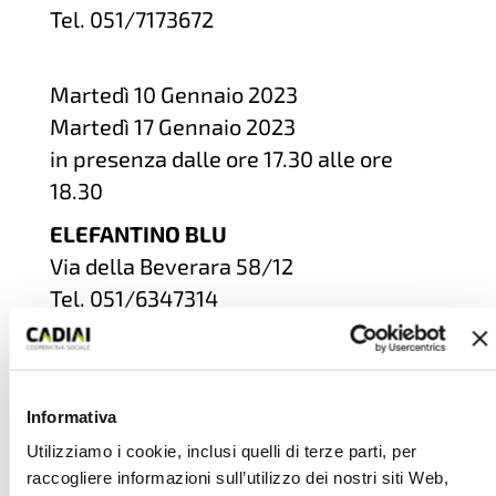
Tel. 051/7173672
Martedì 10 Gennaio 2023
Martedì 17 Gennaio 2023
in presenza dalle ore 17.30 alle ore
18.30
ELEFANTINO BLU
Via della Beverara 58/12
Tel. 051/6347314
Mercoledì 11 Gennaio 2023
Giovedì 19 Gennaio 2023
in presenza dalle 17.30 alle 19.00
Informativa
PROGETTO 1/6
Utilizziamo i cookie, inclusi quelli di terze parti, per
Via Pier De’ Crescenzi 14/2
raccogliere informazioni sull’utilizzo dei nostri siti Web,