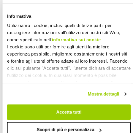
esperienza professionale nella
Cooperazione Sociale.
Informativa
Utilizziamo i cookie, inclusi quelli di terze parti, per
raccogliere informazioni sull’utilizzo dei nostri siti Web,
come specificato nell'
informativa sui cookie
.
I cookie sono utili per fornire agli utenti la migliore
Paola Menetti
, bolognese, è stata
esperienza possibile, migliorare costantemente i nostri siti
presidente di CADIAI dal 1983 al 1999, e
e fornire agli utenti offerte adatte ai loro interessi. Facendo
poi responsabile regionale della
clic sul pulsante "Accetta tutti", l’utente dichiara di accettare
l’utilizzo dei cookie. In qualsiasi momento è possibile
Cooperazione Sociale in Emilia
revocare il consenso, modificare le preferenze e ottenere
Romagna e Vicepresidente di
informazioni dettagliate sull’utilizzo dei cookie facendo clic
Legacoopsociali.
Mostra dettagli
su "Scopri di più e personalizza". Chiudendo questa
informativa con l’apposito tasto in alto a destra continui
senza accettare.
Accetta tutti
Sergio D’Angelo
, napoletano, è
Scopri di più e personalizza