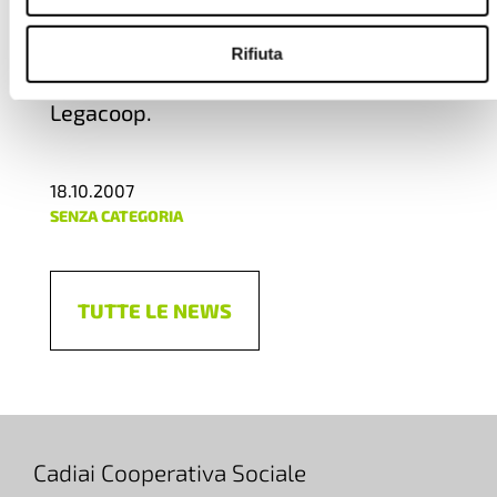
presidente del consorzio sociale Gesco
di Napoli e di Drom, il Consorzio
Rifiuta
Nazionale della Cooperazione sociale
Legacoop.
18.10.2007
SENZA CATEGORIA
TUTTE LE NEWS
Cadiai Cooperativa Sociale