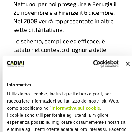
Nettuno, per poi proseguire a Perugia il
29 novembre e a Firenze il 6 dicembre.
Nel 2008 verrà rappresentato in altre
sette città italiane.
Lo schema, semplice ed efficace, è
calato nel contesto di ognuna delle
città in cui lo spettacolo viene
rappresentato. Si parte da alcune
interviste raccolte per strada che
presentano il variegato panorama di
Informativa
opinioni che la gente comune può
Utilizziamo i cookie, inclusi quelli di terze parti, per
esprimere sull’argomento.
raccogliere informazioni sull’utilizzo dei nostri siti Web,
come specificato nell'
informativa sui cookie
.
A queste fanno da contrappunto due
I cookie sono utili per fornire agli utenti la migliore
interventi ufficiali, raccolti tra
esperienza possibile, migliorare costantemente i nostri siti
personalità della politica o della
e fornire agli utenti offerte adatte ai loro interessi. Facendo