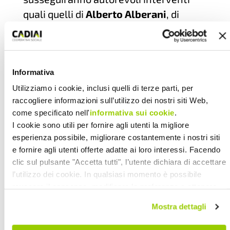
quali quelli di
Alberto Alberani
, di
Legacoopsociali Emilia-Romagna,
Stefano Zamagni
, docente
dell’Università di Bologna,
Federica
Protti
, di Legacoop Rimini,
Giovanni
Informativa
Bissoni
, assessore alla Sanità Regione
Utilizziamo i cookie, inclusi quelli di terze parti, per
raccogliere informazioni sull’utilizzo dei nostri siti Web,
Emilia Romagna,
Paola Menetti
,
come specificato nell'
informativa sui cookie
.
presidente nazionale Legacoopsociali,
I cookie sono utili per fornire agli utenti la migliore
Paolo Cattabiani
, presidente di
esperienza possibile, migliorare costantemente i nostri siti
Legacoop Emilia-Romagna.
e fornire agli utenti offerte adatte ai loro interessi. Facendo
clic sul pulsante "Accetta tutti", l’utente dichiara di accettare
l’utilizzo dei cookie. In qualsiasi momento è possibile
Saranno costituiti dei gruppi di lavoro il
revocare il consenso, modificare le preferenze e ottenere
informazioni dettagliate sull’utilizzo dei cookie facendo clic
cui documento finale verrà discusso
Mostra dettagli
su "Scopri di più e personalizza". Chiudendo questa
all’interno delle cooperative in vista del
informativa con l’apposito tasto in alto a destra continui