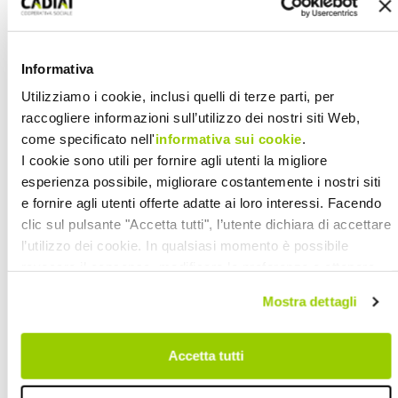
nella collezione internazionale IBBY
Outstanding Books for Young People
with Disabilities e il primo premio del
Informativa
XII Concorso per illustratori del “Premio
Utilizziamo i cookie, inclusi quelli di terze parti, per
Letteratura Ragazzi – Fondazione
raccogliere informazioni sull’utilizzo dei nostri siti Web,
come specificato nell'
informativa sui cookie
.
Cassa di Risparmio di Cento”.
I cookie sono utili per fornire agli utenti la migliore
Saranno dedicate ai laboratori le
esperienza possibile, migliorare costantemente i nostri siti
giornate di venerdì 7 e sabato 8
e fornire agli utenti offerte adatte ai loro interessi. Facendo
clic sul pulsante "Accetta tutti", l’utente dichiara di accettare
settembre. A partire dalle ore 17 e fino
l’utilizzo dei cookie. In qualsiasi momento è possibile
alle 22.30 gli educatori di Coop. Cadiai
revocare il consenso, modificare le preferenze e ottenere
daranno vita ad incontri per bambini di
informazioni dettagliate sull’utilizzo dei cookie facendo clic
Mostra dettagli
tutte le età che, partendo dai libri,
su "Scopri di più e personalizza". Chiudendo questa
consentiranno ai partecipanti di
informativa con l’apposito tasto in alto a destra continui
senza accettare.
costruire una casa sull’albero,
Accetta tutti
strumenti musicali, disegnare e