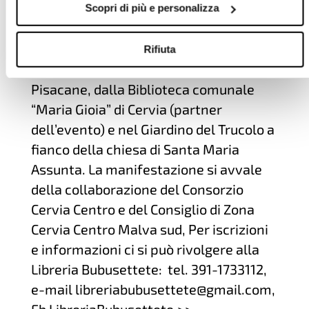
colorare animali immaginari, inventare
Scopri di più e personalizza
libri e giocare con tanti materiali.
I laboratori saranno ospitati dalla
Rifiuta
libreria Bubusettete in piazzetta
Pisacane, dalla Biblioteca comunale
“Maria Gioia” di Cervia (partner
dell’evento) e nel Giardino del Trucolo a
fianco della chiesa di Santa Maria
Assunta. La manifestazione si avvale
della collaborazione del Consorzio
Cervia Centro e del Consiglio di Zona
Cervia Centro Malva sud, Per iscrizioni
e informazioni ci si può rivolgere alla
Libreria Bubusettete: tel. 391-1733112,
e-mail libreriabubusettete@gmail.com,