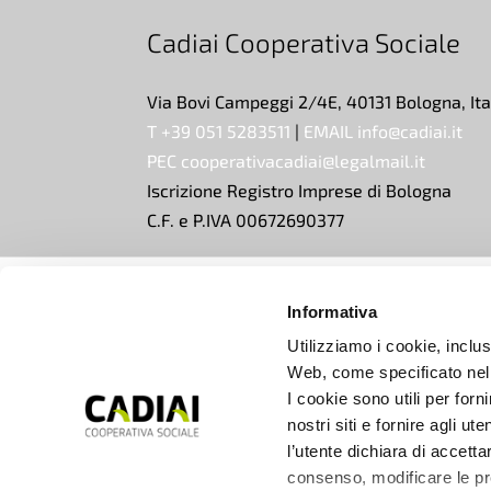
Cadiai Cooperativa Sociale
Via Bovi Campeggi 2/4E, 40131 Bologna, Ita
T +39 051 5283511
|
EMAIL info@cadiai.it
PEC cooperativacadiai@legalmail.it
Iscrizione Registro Imprese di Bologna
C.F. e P.IVA 00672690377
SUPPORTO
Informativa
CONTATTI
SOCIETÀ TRASPARENTE
Utilizziamo i cookie, inclusi
Web, come specificato nell
I cookie sono utili per forn
nostri siti e fornire agli ut
l’utente dichiara di accetta
consenso, modificare le pre