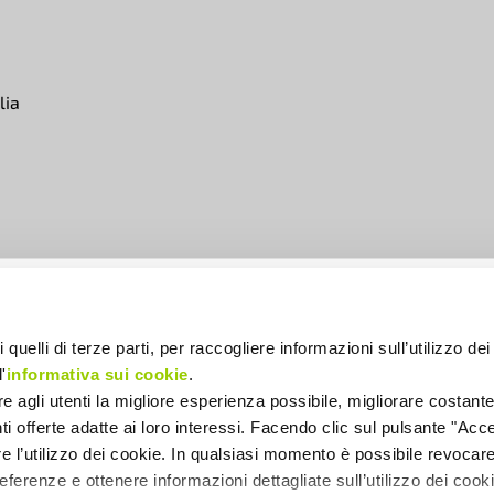
lia
INFORMATIVA PROTEZIONE DATI
INFORMATIVA COOKIES
INFORMATIVA NEWSLETTER
 quelli di terze parti, per raccogliere informazioni sull’utilizzo dei 
INFORMATIVA PRIVACY WHISTLEBLOWING
'
informativa sui cookie
.
INFORMATIVA PER FINALITÀ AMMINISTRATIVE
ire agli utenti la migliore esperienza possibile, migliorare costant
enti offerte adatte ai loro interessi. Facendo clic sul pulsante "Accet
re l’utilizzo dei cookie. In qualsiasi momento è possibile revocare 
ferenze e ottenere informazioni dettagliate sull’utilizzo dei coo