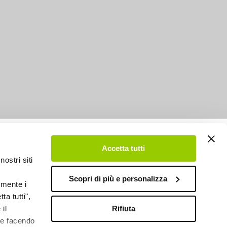
DESIGN BY
Accetta tutti
nostri siti
Scopri di più e personalizza
emente i
ta tutti",
Rifiuta
il
kie facendo