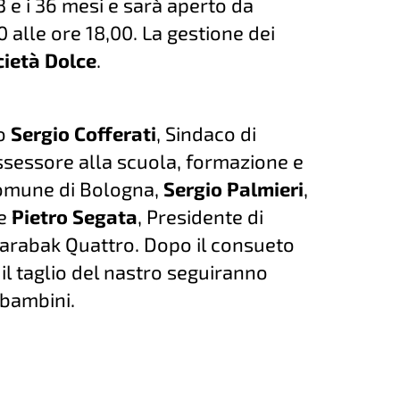
3 e i 36 mesi e sarà aperto da
0 alle ore 18,00. La gestione dei
cietà Dolce
.
no
Sergio Cofferati
, Sindaco di
Assessore alla scuola, formazione e
 Comune di Bologna,
Sergio Palmieri
,
 e
Pietro Segata
, Presidente di
Karabak Quattro. Dopo il consueto
 il taglio del nastro seguiranno
 bambini.