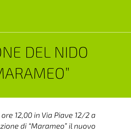
NE DEL NIDO
“MARAMEO”
ore 12,00 in Via Piave 12/2 a
razione di “Marameo” il nuovo