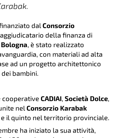
Karabak.
 finanziato dal
Consorzio
 aggiudicatario della finanza di
 Bologna
, è stato realizzato
’avanguardia, con materiali ad alta
ase ad un progetto architettonico
 dei bambini.
le cooperative
CADIAI
,
Società Dolce
,
unite nel
Consorzio Karabak
il quinto nel territorio provinciale.
embre ha iniziato la sua attività,