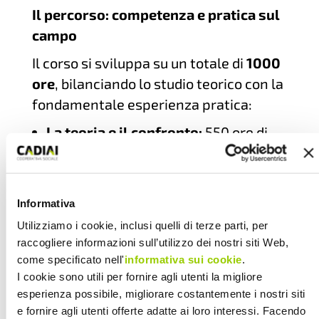
Il percorso: competenza e pratica sul
campo
Il corso si sviluppa su un totale di
1000
ore
, bilanciando lo studio teorico con la
fondamentale esperienza pratica:
La teoria e il confronto:
550 ore di
lezione che si terranno in aula
(presso lo spazio DUMBO a Bologna)
e in videoconferenza, dal lunedì al
Informativa
venerdì (ore 9.00 – 18.00).
Utilizziamo i cookie, inclusi quelli di terze parti, per
Il lavoro sul campo:
450 ore di stage
raccogliere informazioni sull’utilizzo dei nostri siti Web,
professionalizzante per toccare con
come specificato nell'
informativa sui cookie
.
mano la realtà del servizio.
I cookie sono utili per fornire agli utenti la migliore
esperienza possibile, migliorare costantemente i nostri siti
I tempi:
Il percorso inizierà a luglio
e fornire agli utenti offerte adatte ai loro interessi. Facendo
2026 e si concluderà a giugno 2027,