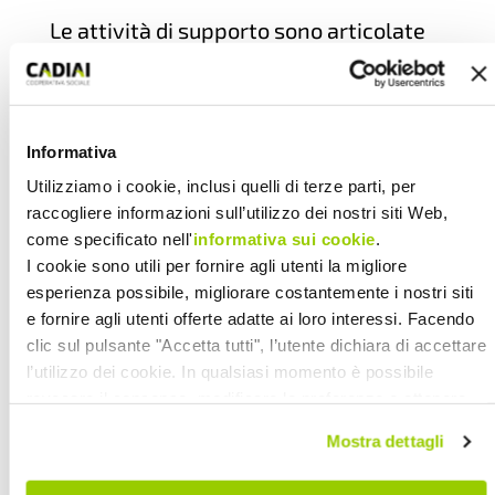
Le attività di supporto sono articolate
in due tipologie di intervento:
Lo sportello telefonico che ha lo scopo
Informativa
di informare e orientare il caregiver
Utilizziamo i cookie, inclusi quelli di terze parti, per
sull’accesso ai servizi e alle diverse
raccogliere informazioni sull’utilizzo dei nostri siti Web,
opportunità messe a disposizione e di
come specificato nell'
informativa sui cookie
.
dare consulenze su pratiche
I cookie sono utili per fornire agli utenti la migliore
burocratiche, compresa la
esperienza possibile, migliorare costantemente i nostri siti
compilazione del Modulo di
e fornire agli utenti offerte adatte ai loro interessi. Facendo
clic sul pulsante "Accetta tutti", l’utente dichiara di accettare
autodichiarazione del caregiver
l’utilizzo dei cookie. In qualsiasi momento è possibile
familiare.
revocare il consenso, modificare le preferenze e ottenere
informazioni dettagliate sull’utilizzo dei cookie facendo clic
Mostra dettagli
Gli interventi a supporto del caregiver,
su "Scopri di più e personalizza". Chiudendo questa
affidati al Consorzio Aldebaran,
informativa con l’apposito tasto in alto a destra continui