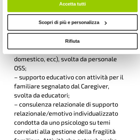
senza accettare.
prevedono diverse tipologie di
Accetta tutti
prestazione:
–
cura alla persona con attività
Scopri di più e personalizza
assistenziale di supporto al familiare
segnalato dal caregiver (supporto
Rifiuta
assistenziale, cura ambiente
domestico, ecc), svolta da personale
OSS;
–
supporto educativo con attività per il
familiare segnalato dal Caregiver,
svolta da educatori;
–
consulenza relazionale di supporto
relazionale/emotivo individualizzato
condotta da uno psicologo su temi
correlati alla gestione della fragilità