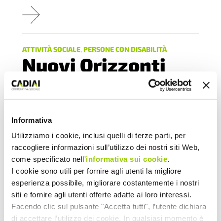
ATTIVITÀ SOCIALE
,
PERSONE CON DISABILITÀ
Nuovi Orizzonti
Inclusivi: a
Crevalcore la terza
edizione del
Informativa
Utilizziamo i cookie, inclusi quelli di terze parti, per
Festival
raccogliere informazioni sull’utilizzo dei nostri siti Web,
dell’Inclusione
come specificato nell'
informativa sui cookie
.
I cookie sono utili per fornire agli utenti la migliore
esperienza possibile, migliorare costantemente i nostri
11.06.2025
siti e fornire agli utenti offerte adatte ai loro interessi.
Facendo clic sul pulsante "Accetta tutti", l’utente dichiara
di accettare l’utilizzo dei cookie. In qualsiasi momento è