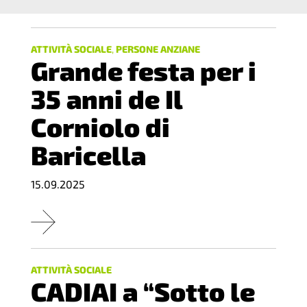
2017
2016
ATTIVITÀ SOCIALE
,
PERSONE ANZIANE
Grande festa per i
2015
35 anni de Il
2014
Corniolo di
2013
Baricella
2012
15.09.2025
ATTIVITÀ SOCIALE
CADIAI a “Sotto le