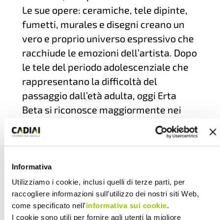
Le sue opere: ceramiche, tele dipinte,
fumetti, murales e disegni creano un
vero e proprio universo espressivo che
racchiude le emozioni dell’artista. Dopo
le tele del periodo adolescenziale che
rappresentano la difficoltà del
passaggio dall’età adulta, oggi Erta
Beta si riconosce maggiormente nei
disegni, nei fumetti, nelle ceramiche,
nei murales in cui privilegia il
contrasto, in particolare il bianco e il
nero, con uno stile underground che lo
Informativa
rappresenta più di altri.
Utilizziamo i cookie, inclusi quelli di terze parti, per
raccogliere informazioni sull’utilizzo dei nostri siti Web,
La mostra sarà allestita a ForTeen, lo
come specificato nell'
informativa sui cookie
.
spazio inaugurato nel 2023, gestito
I cookie sono utili per fornire agli utenti la migliore