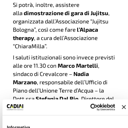
Si potrà, inoltre, assistere
alla
dimostrazione di gara di Jujitsu
,
organizzata dall’Associazione “Jujitsu
Bologna”, così come fare
l’Alpaca
therapy
, a cura dell’Associazione
“ChiaraMilla”.
I saluti istituzionali sono invece previsti
alle ore 11.30 con
Marco Martelli
,
sindaco di Crevalcore –
Nadia
Marzano
, responsabile dell’Ufficio di
Piano dell’Unione Terre d’Acqua – la
Dott.ssa
Stefania Dal Rio
, Direttore del
Distretto Pianura Ovest –
Lorenzo
Sessa
, Direttore Generale di Asp
Seneca –
Pietro Morotti
,
Informativa