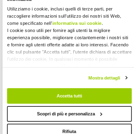
Vicepresidente CADIAI.
Utilizziamo i cookie, inclusi quelli di terze parti, per
Non mancheranno gli spettacoli tra cui
raccogliere informazioni sull’utilizzo dei nostri siti Web,
come specificato nell'
informativa sui cookie
.
il concerto,
il 15 giugno alle 21.00, dei
I cookie sono utili per fornire agli utenti la migliore
Rulli Frulli
, la banda di inclusione nata
esperienza possibile, migliorare costantemente i nostri siti
nel 2010 all’interno della Fondazione
e fornire agli utenti offerte adatte ai loro interessi. Facendo
Scuola di Musica Carlo e Guglielmo
clic sul pulsante "Accetta tutti", l’utente dichiara di accettare
Andreoli, convenzionata con il servizio
l’utilizzo dei cookie. In qualsiasi momento è possibile
revocare il consenso, modificare le preferenze e ottenere
di Neuropsichiatria infantile
informazioni dettagliate sull’utilizzo dei cookie facendo clic
dell’azienda USL di Mirandola e attenta
Mostra dettagli
su "Scopri di più e personalizza". Chiudendo questa
a tematiche sociali e inclusive. Ma
informativa con l’apposito tasto in alto a destra continui
molti altri spettacoli sono in
senza accettare.
Accetta tutti
programma nel corso delle due
giornate: “
Io sono… e tu, che palla
Scopri di più e personalizza
sei?
” a cura de “La Compagnia del
Monpoliere” del servizio SET Bologna
Rifiuta