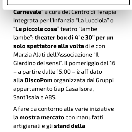
gestito da CADIAI, “
Radici, Carro di
Carnevale
” a cura del Centro di Terapia
Integrata per l’Infanzia “La Lucciola” o
“
Le piccole cose
” teatro “lambe
lambe”:
theater box di 4’ e 30’’ per un
solo spettatore alla volta
di e con
Marzia Alati dell’Associazione “Il
Giardino dei sensi”. Il pomeriggio del 16
– a partire dalle 15.00 – è affidato
alla
DiscoPom
organizzata dai Gruppi
appartamento Gap Casa Isora,
Sant’Isaia e ABS.
A fare da contorno alle varie iniziative
la
mostra mercato
con manufatti
artigianali e gli
stand della