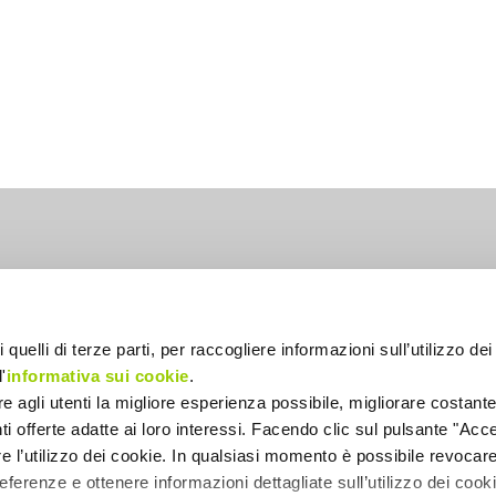
lia
 quelli di terze parti, per raccogliere informazioni sull’utilizzo dei 
'
informativa sui cookie
.
ire agli utenti la migliore esperienza possibile, migliorare costant
enti offerte adatte ai loro interessi. Facendo clic sul pulsante "Accet
re l’utilizzo dei cookie. In qualsiasi momento è possibile revocare 
ferenze e ottenere informazioni dettagliate sull’utilizzo dei coo