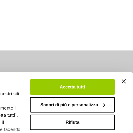
Accetta tutti
nostri siti
Scopri di più e personalizza
emente i
ta tutti",
Rifiuta
il
kie facendo