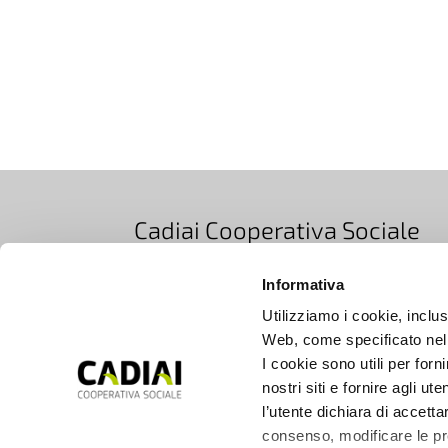
Cadiai Cooperativa Sociale
Via Bovi Campeggi 2/4E, 40131 Bologna, Ita
Informativa
T +39 051 5283511
|
EMAIL info@cadiai.it
Utilizziamo i cookie, inclusi
PEC cooperativacadiai@legalmail.it
Web, come specificato nell
Iscrizione Registro Imprese di Bologna
I cookie sono utili per forn
nostri siti e fornire agli ut
C.F. e P.IVA 00672690377
l’utente dichiara di accetta
consenso, modificare le pre