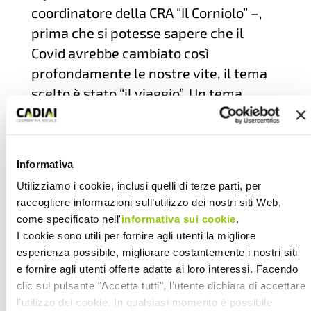
coordinatore della CRA “Il Corniolo” –,
prima che si potesse sapere che il
Covid avrebbe cambiato così
profondamente le nostre vite, il tema
scelto è stato “il viaggio”. Un tema
confermato, anche se stiamo vivendo
un momento di grande incertezza in cui
è persino impossibile spostarsi tra un
Informativa
comune e l’altro e tra una regione e
Utilizziamo i cookie, inclusi quelli di terze parti, per
l’altra, perché si è deciso di non farsi
raccogliere informazioni sull’utilizzo dei nostri siti Web,
limitare il pensiero che avrebbe
come specificato nell'
informativa sui cookie
.
comunque potuto spaziare tra ricordi
I cookie sono utili per fornire agli utenti la migliore
ed emozioni».
esperienza possibile, migliorare costantemente i nostri siti
e fornire agli utenti offerte adatte ai loro interessi. Facendo
Mentre l’organizzazione dell’iniziativa
clic sul pulsante "Accetta tutti", l’utente dichiara di accettare
subiva modifiche sulle modalità di
l’utilizzo dei cookie. In qualsiasi momento è possibile