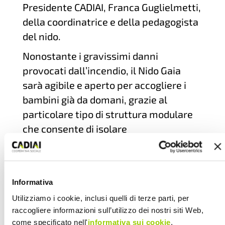
Presidente CADIAI, Franca Guglielmetti,
della coordinatrice e della pedagogista
del nido.
Nonostante i gravissimi danni
provocati dall’incendio, il Nido Gaia
sarà agibile e aperto per accogliere i
bambini già da domani, grazie al
particolare tipo di struttura modulare
che consente di isolare
completamente la sezione distrutta dai
vandali.
«
Siamo profondamente sconcertati e
Informativa
indignati per un simile atto
– afferma
Utilizziamo i cookie, inclusi quelli di terze parti, per
Franca Guglielmetti -,
sempre
raccogliere informazioni sull’utilizzo dei nostri siti Web,
condannabile, ancora di più in questo
come specificato nell'
informativa sui cookie
.