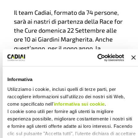
Il team Cadiai, formato da 74 persone,
sarà ai nastri di partenza della Race for
the Cure domenica 22 Settembre alle
ore 10 ai Giardini Margherita. Anche
quest’anno, per il nono anno, la
cooperativa sociale bolognese aderisce
alla “tre giorni di salute, sport e
benessere per la lotta ai tumori del
Informativa
seno” che si terrà a Bologna dal 20 al 22
Utilizziamo i cookie, inclusi quelli di terze parti, per
settembre.
raccogliere informazioni sull’utilizzo dei nostri siti Web,
Oltre alla partecipazione alla
come specificato nell'
informativa sui cookie
.
I cookie sono utili per fornire agli utenti la migliore
camminata che Cadiai offrirà ai soci
esperienza possibile, migliorare costantemente i nostri siti
interessati, la cooperativa metterà a
e fornire agli utenti offerte adatte ai loro interessi. Facendo
disposizione 10 ecografie e 10
clic sul pulsante "Accetta tutti", l’utente dichiara di accettare