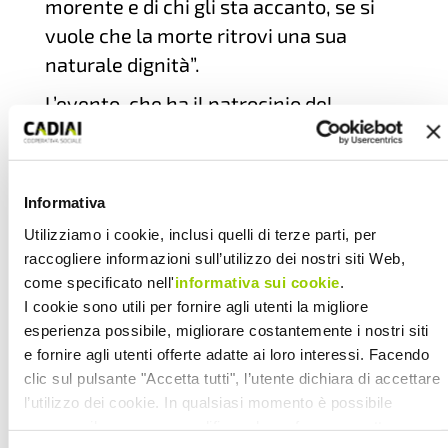
morente e di chi gli sta accanto, se si
vuole che la morte ritrovi una sua
naturale dignità”.
L’evento, che ha il patrocinio del
Comune di Bologna, del Dipartimento di
Psicologia – Università di Bologna,
dell’Azienda USL di Bologna e di
Informativa
Progetto IMPACT, dopo il saluto iniziale
Utilizziamo i cookie, inclusi quelli di terze parti, per
di Francesco Ripa di Meana, Direttore
raccogliere informazioni sull’utilizzo dei nostri siti Web,
Generale AUSL di Bologna e Amelia
come specificato nell'
informativa sui cookie
.
Frascaroli Assessore ai Servizi Sociali
I cookie sono utili per fornire agli utenti la migliore
esperienza possibile, migliorare costantemente i nostri siti
del Comune di Bologna affronterà i
e fornire agli utenti offerte adatte ai loro interessi. Facendo
seguenti argomenti:
clic sul pulsante "Accetta tutti", l’utente dichiara di accettare
Demenza, cure palliative e
l’utilizzo dei cookie. In qualsiasi momento è possibile
revocare il consenso, modificare le preferenze e ottenere
indicatori di qualità: il progetto