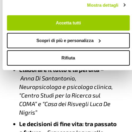
informazioni dettagliate sull’utilizzo dei cookie facendo clic
IMPACT
–
Rabih Chattat
, Professore
Mostra dettagli
su "Scopri di più e personalizza". Chiudendo questa
Associato di Psicologia Clinica,
informativa con l’apposito tasto in alto a destra continui
Dipartimento di Psicologia,
senza accettare.
Accetta tutti
Università di Bologna
Il comfort feeding nel fine vita
–
Scopri di più e personalizza
Maura Coveri
, Dirigente geriatra,
Ospedale Maggiore di Bologna
Rifiuta
Elaborare il lutto e la perdita
–
Anna Di Santantonio,
Neuropsicologa e psicologa clinica,
“Centro Studi per la Ricerca sul
COMA” e “Casa dei Risvegli Luca De
Nigris”
Le decisioni di fine vita: tra passato