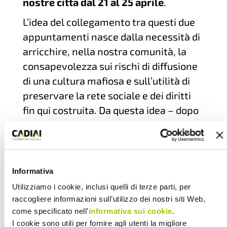
nostre città dal 21 al 25 aprile
.
L’idea del collegamento tra questi due
appuntamenti nasce dalla necessità di
arricchire, nella nostra comunità, la
consapevolezza sui rischi di diffusione
di una cultura mafiosa e sull’utilità di
preservare la rete sociale e dei diritti
fin qui costruita. Da questa idea – dopo
un intenso e condiviso lavoro – nasce
“CIVICA”
.
Una rassegna o meglio atti di
Informativa
responsabilità da parte di tutta la
Utilizziamo i cookie, inclusi quelli di terze parti, per
rete di Libera
. Ciascuno con le proprie
raccogliere informazioni sull’utilizzo dei nostri siti Web,
competenze e secondo le proprie
come specificato nell'
informativa sui cookie
.
possibilità e tutti insieme per costruire
I cookie sono utili per fornire agli utenti la migliore