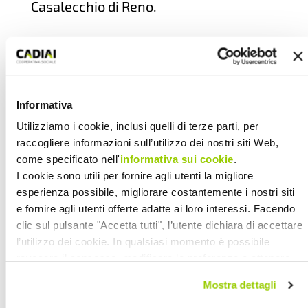
Casalecchio di Reno.
Pobbilità di usufruire di contributi
governativi e regionali.
Informativa
Utilizziamo i cookie, inclusi quelli di terze parti, per
Per iscrizioni e informazioni:
raccogliere informazioni sull’utilizzo dei nostri siti Web,
Marilena Scrivano
come specificato nell'
informativa sui cookie
.
346 78 02 810
I cookie sono utili per fornire agli utenti la migliore
balenido@karabakdue.it
esperienza possibile, migliorare costantemente i nostri siti
e fornire agli utenti offerte adatte ai loro interessi. Facendo
clic sul pulsante "Accetta tutti", l’utente dichiara di accettare
l’utilizzo dei cookie. In qualsiasi momento è possibile
revocare il consenso, modificare le preferenze e ottenere
23.06.2020
informazioni dettagliate sull’utilizzo dei cookie facendo clic
PERSONE IN CRESCITA
Mostra dettagli
su "Scopri di più e personalizza". Chiudendo questa
informativa con l’apposito tasto in alto a destra continui