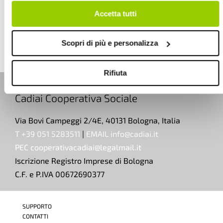
senza accettare.
Accetta tutti
TUTTE LE NEWS
Scopri di più e personalizza
Rifiuta
Cadiai Cooperativa Sociale
Via Bovi Campeggi 2/4E, 40131 Bologna, Italia
T +39 051 5283511
|
EMAIL info@cadiai.it
PEC cooperativacadiai@legalmail.it
Iscrizione Registro Imprese di Bologna
C.F. e P.IVA 00672690377
SUPPORTO
CONTATTI