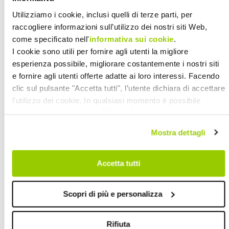
presidente della cooperativa era Rita
Utilizziamo i cookie, inclusi quelli di terze parti, per
raccogliere informazioni sull’utilizzo dei nostri siti Web,
Frassanito, ma poiché era in maternità,
come specificato nell'
informativa sui cookie
.
il suo ruolo era svolto dalla
I cookie sono utili per fornire agli utenti la migliore
vicepresidente Sonia Scavo.
esperienza possibile, migliorare costantemente i nostri siti
Quest’ultima incontrò diverse volte i
e fornire agli utenti offerte adatte ai loro interessi. Facendo
Rosengarten. Lucille non parlava
clic sul pulsante "Accetta tutti", l’utente dichiara di accettare
l’utilizzo dei cookie. In qualsiasi momento è possibile
italiano, ma il marito faceva da
revocare il consenso, modificare le preferenze e ottenere
interprete.
Parlò con tantissime socie,
informazioni dettagliate sull’utilizzo dei cookie facendo clic
per meglio comprendere gli aspetti
Mostra dettagli
su "Scopri di più e personalizza". Chiudendo questa
organizzativi e operativi di Cadiai. Vi
informativa con l’apposito tasto in alto a destra continui
avrebbe dedicato un intero capitolo
senza accettare.
Accetta tutti
del suo libro sopraccitato
.
Scopri di più e personalizza
Fra le altre cose, scrisse: «
Una delle
mie principali preoccupazioni era il
Rifiuta
basso status e le pessime condizioni di