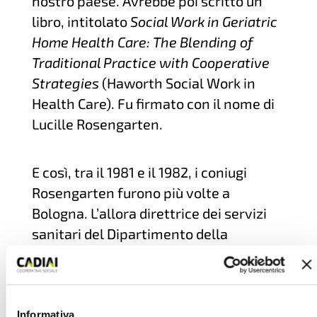
nostro paese. Avrebbe poi scritto un
libro, intitolato
Social Work in Geriatric
Home Health Care: The Blending of
Traditional Practice with Cooperative
Strategies
(Haworth Social Work in
Health Care). Fu firmato con il nome di
Lucille Rosengarten.
E così, tra il 1981 e il 1982, i coniugi
Rosengarten furono più volte a
Bologna. L’allora direttrice dei servizi
sanitari del Dipartimento della
previdenza sociale della Regione
Emilia-Romagna, Anna Lopes-Pegna, li
mise in contatto con Cadiai, che era
nata sette anni prima. All’epoca la
Informativa