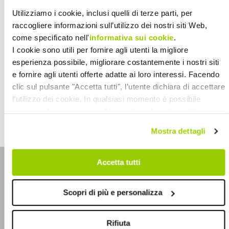
Utilizziamo i cookie, inclusi quelli di terze parti, per
Sostegno e percorsi di
raccogliere informazioni sull’utilizzo dei nostri siti Web,
consapevolezza per i giovani che
come specificato nell'
informativa sui cookie
.
hanno bisogno di assistenza e per le
I cookie sono utili per fornire agli utenti la migliore
persone che si prendono cura di
esperienza possibile, migliorare costantemente i nostri siti
loro.
e fornire agli utenti offerte adatte ai loro interessi. Facendo
clic sul pulsante "Accetta tutti", l’utente dichiara di accettare
2022-2025
l’utilizzo dei cookie. In qualsiasi momento è possibile
revocare il consenso, modificare le preferenze e ottenere
informazioni dettagliate sull’utilizzo dei cookie facendo clic
Mostra dettagli
su "Scopri di più e personalizza". Chiudendo questa
informativa con l’apposito tasto in alto a destra continui
senza accettare.
Accetta tutti
Cadiai Cooperativa Sociale
Scopri di più e personalizza
Via Bovi Campeggi 2/4E, 40131 Bologna, Italia
T +39 051 5283511
|
EMAIL info@cadiai.it
Rifiuta
PEC cooperativacadiai@legalmail.it