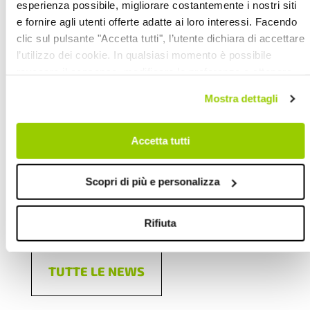
esperienza possibile, migliorare costantemente i nostri siti
– Nomina Collegio Sindacale e
e fornire agli utenti offerte adatte ai loro interessi. Facendo
determinazione del compenso;
clic sul pulsante "Accetta tutti", l’utente dichiara di accettare
l’utilizzo dei cookie. In qualsiasi momento è possibile
revocare il consenso, modificare le preferenze e ottenere
informazioni dettagliate sull’utilizzo dei cookie facendo clic
– Varie ed eventuali.
Mostra dettagli
su "Scopri di più e personalizza". Chiudendo questa
informativa con l’apposito tasto in alto a destra continui
senza accettare.
Accetta tutti
Scopri di più e personalizza
23.05.2012
ATTIVITÀ SOCIALE
|
COOPERAZIONE
Rifiuta
TUTTE LE NEWS