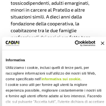
tossicodipendenti, adulti emarginati,
minori in carcere al Pratello e altre
situazioni simili. A dieci anni dalla
fondazione della cooperativa, la
coabitazone tra le due famiglie
professionali dei soci si era fatta tesa,
con visioni differenti fra il presidente e
il vicepresidente, rispettivamente
rappresentanti delle aree di medicina
Informativa
del lavoro e psico-sociale.
Utilizziamo i cookie, inclusi quelli di terze parti, per
La Lega delle cooperative suggeriva
raccogliere informazioni sull’utilizzo dei nostri siti Web,
una fusione tra Cadiai e Nuova Sanità,
come specificato nell'
informativa sui cookie
.
che creasse un soggetto più forte nel
I cookie sono utili per fornire agli utenti la migliore
esperienza possibile, migliorare costantemente i nostri siti
quale i personalismi e le frizioni
e fornire agli utenti offerte adatte ai loro interessi. Facendo
potessero stemperarsi. Paola Menetti
clic sul pulsante "Accetta tutti", l’utente dichiara di accettare
e il resto del CdA erano d’accordo,