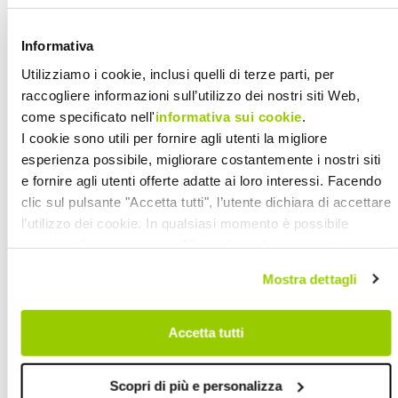
Informativa
In aumento, inoltre, il numero dei soci
che raggiunge quasi quota 1000 (+ 2%),
Utilizziamo i cookie, inclusi quelli di terze parti, per
raccogliere informazioni sull’utilizzo dei nostri siti Web,
di cui il 72,4% è rappresentato da
come specificato nell'
informativa sui cookie
.
dipendenti della Cooperativa.
I cookie sono utili per fornire agli utenti la migliore
Dal punto di vista dell’utenza, la
esperienza possibile, migliorare costantemente i nostri siti
Cooperativa CADIAI nel 2017 ha
e fornire agli utenti offerte adatte ai loro interessi. Facendo
coinvolto 12.233 utenti, divisi nei vari
clic sul pulsante "Accetta tutti", l’utente dichiara di accettare
l’utilizzo dei cookie. In qualsiasi momento è possibile
servizi dedicati a minori, anziani, adulti,
revocare il consenso, modificare le preferenze e ottenere
disabili e bambini.
informazioni dettagliate sull’utilizzo dei cookie facendo clic
Mostra dettagli
“
Siamo molto soddisfatti del risultato
su "Scopri di più e personalizza". Chiudendo questa
informativa con l’apposito tasto in alto a destra continui
raggiunt
o – afferma Franca
senza accettare.
Accetta tutti
Guglielmetti, Presidente CADIAI -.
Ennesima conferma di un buon operato.
Scopri di più e personalizza
La Cooperativa continua a crescere