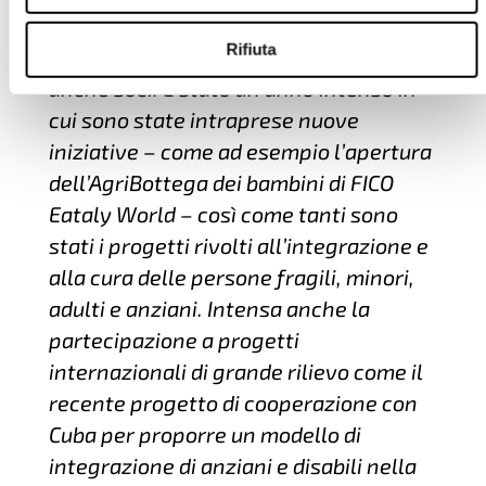
grazie al prezioso contributo di tutti i
Rifiuta
lavoratori, di cui la maggior parte sono
anche soci. È stato un anno intenso in
cui sono state intraprese nuove
iniziative – come ad esempio l’apertura
dell’AgriBottega dei bambini di FICO
Eataly World – così come tanti sono
stati i progetti rivolti all’integrazione e
alla cura delle persone fragili, minori,
adulti e anziani. Intensa anche la
partecipazione a progetti
internazionali di grande rilievo come il
recente progetto di cooperazione con
Cuba per proporre un modello di
integrazione di anziani e disabili nella