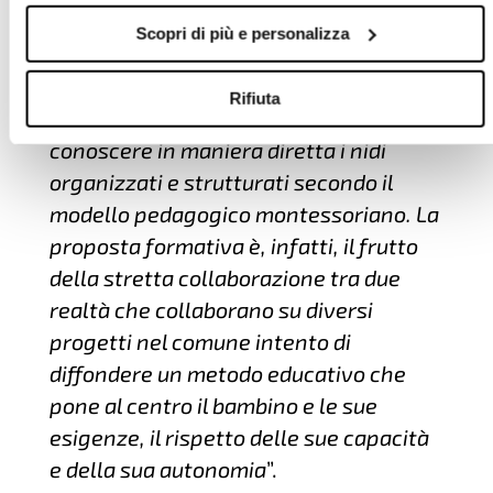
di nido, con una parte teorica basata
Scopri di più e personalizza
anche sulla partecipazione e
sull’interazione con i discenti ed una
Rifiuta
parte pratica che consente di
conoscere in maniera diretta i nidi
organizzati e strutturati secondo il
modello pedagogico montessoriano. La
proposta formativa è, infatti, il frutto
della stretta collaborazione tra due
realtà che collaborano su diversi
progetti nel comune intento di
diffondere un metodo educativo che
pone al centro il bambino e le sue
esigenze, il rispetto delle sue capacità
e della sua autonomia
”.