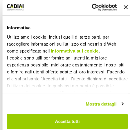
strutturato in modo tale da analizzare
la cornice psico-pedagogica di
riferimento del metodo educativo, ma,
Informativa
proponendo occasioni di riflessione e di
Utilizziamo i cookie, inclusi quelli di terze parti, per
elaborazione, intende rinforzare la
raccogliere informazioni sull’utilizzo dei nostri siti Web,
consapevolezza dell’essere educatore.
come specificato nell'
informativa sui cookie
.
I cookie sono utili per fornire agli utenti la migliore
“
Il corso di formazione organizzato da
esperienza possibile, migliorare costantemente i nostri siti
CADIAI e dal Centro Nascita Montessori
e fornire agli utenti offerte adatte ai loro interessi. Facendo
è un’opportunità di apprendimento
clic sul pulsante "Accetta tutti", l’utente dichiara di accettare
professionale e di arricchimento
l’utilizzo dei cookie. In qualsiasi momento è possibile
revocare il consenso, modificare le preferenze e ottenere
personale
– spiega Franca
informazioni dettagliate sull’utilizzo dei cookie facendo clic
Guglielmetti, Presidente CADIAI -.
Il
Mostra dettagli
su "Scopri di più e personalizza". Chiudendo questa
programma approfondisce temi
informativa con l’apposito tasto in alto a destra continui
importanti per chi svolge o vuole
senza accettare.
Accetta tutti
svolgere il delicato lavoro di educatore