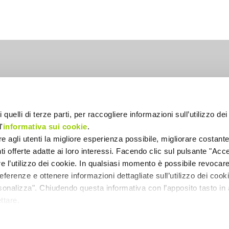
lia
 quelli di terze parti, per raccogliere informazioni sull’utilizzo dei 
'
informativa sui cookie
.
ire agli utenti la migliore esperienza possibile, migliorare costant
enti offerte adatte ai loro interessi. Facendo clic sul pulsante "Accet
re l’utilizzo dei cookie. In qualsiasi momento è possibile revocare 
ferenze e ottenere informazioni dettagliate sull’utilizzo dei coo
INFORMATIVA PROTEZIONE DATI
rsonalizza". Chiudendo questa informativa con l’apposito tasto in 
INFORMATIVA COOKIES
ttare.
INFORMATIVA NEWSLETTER
INFORMATIVA PRIVACY WHISTLEBLOWING
INFORMATIVA PER FINALITÀ AMMINISTRATIVE