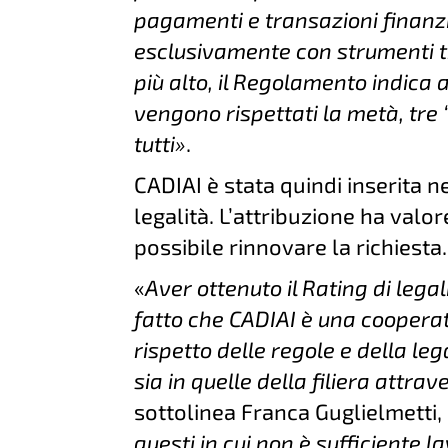
pagamenti e transazioni finanzia
esclusivamente con strumenti tr
più alto, il Regolamento indica al
vengono rispettati la metà, tre 
tutti»
.
CADIAI è stata quindi inserita n
legalità. L’attribuzione ha valor
possibile rinnovare la richiesta.
«
Aver ottenuto il Rating di legal
fatto che CADIAI è una coopera
rispetto delle regole e della lega
sia in quelle della filiera attra
sottolinea Franca Guglielmetti,
questi in cui non è sufficiente 