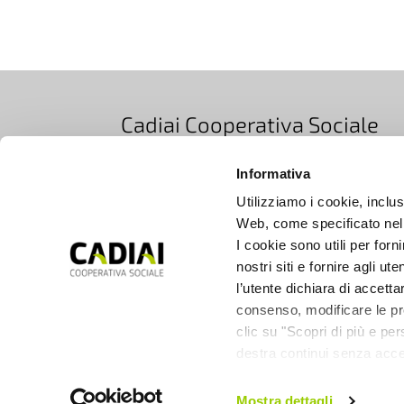
Cadiai Cooperativa Sociale
Via Bovi Campeggi 2/4E, 40131 Bologna, Ita
Informativa
T +39 051 5283511
|
EMAIL info@cadiai.it
Utilizziamo i cookie, inclusi
PEC cooperativacadiai@legalmail.it
Web, come specificato nell
Iscrizione Registro Imprese di Bologna
I cookie sono utili per forn
nostri siti e fornire agli ut
C.F. e P.IVA 00672690377
l’utente dichiara di accetta
consenso, modificare le pre
SUPPORTO
clic su "Scopri di più e pe
CONTATTI
destra continui senza acce
SOCIETÀ TRASPARENTE
Mostra dettagli