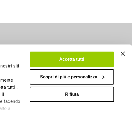
Accetta tutti
nostri siti
Scopri di più e personalizza
emente i
ta tutti",
Rifiuta
il
kie facendo
alto a
DESIGN BY