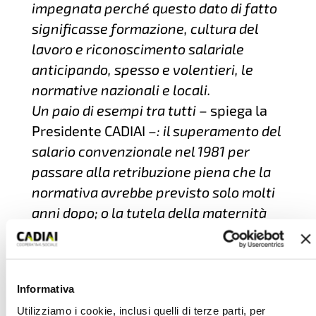
impegnata perché questo dato di fatto
significasse formazione, cultura del
lavoro e riconoscimento salariale
anticipando, spesso e volentieri, le
normative nazionali e locali.
Un paio di esempi tra tutti
– spiega la
Presidente CADIAI –
: il superamento del
salario convenzionale nel 1981 per
passare alla retribuzione piena che la
normativa avrebbe previsto solo molti
anni dopo; o la tutela della maternità
che, per le socie CADIAI, vede
l’integrazione al 100% per il periodo di
assenza obbligatoria o per assenze per
Informativa
lavoro a rischio
.
Sono scelte che non si
Utilizziamo i cookie, inclusi quelli di terze parti, per
collocano in mere parole, ma che