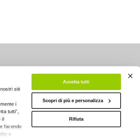
Accetta tutti
nostri siti
Scopri di più e personalizza
emente i
ta tutti",
Rifiuta
il
kie facendo
alto a
DESIGN BY