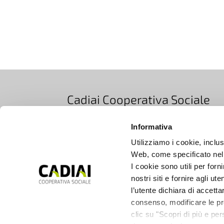
Cadiai Cooperativa Sociale
Via Bovi Campeggi 2/4E, 40131 Bologna, Ita
Informativa
T +39 051 5283511
|
EMAIL info@cadiai.it
Utilizziamo i cookie, inclusi
PEC cooperativacadiai@legalmail.it
Web, come specificato nell
Iscrizione Registro Imprese di Bologna
I cookie sono utili per forn
nostri siti e fornire agli ut
C.F. e P.IVA 00672690377
l’utente dichiara di accetta
consenso, modificare le pre
SUPPORTO
clic su "Scopri di più e pe
CONTATTI