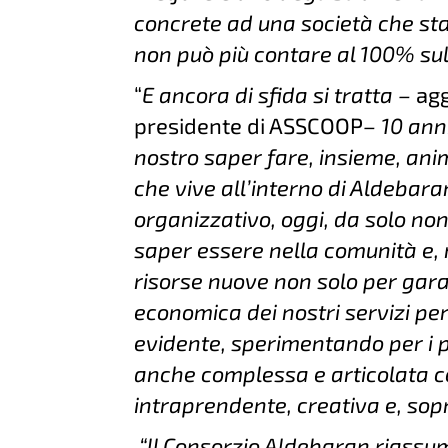
concrete ad una società che st
non può più contare al 100% sul
“
E ancora di sfida si tratta –
agg
presidente di ASSCOOP
– 10 anni
nostro saper fare, insieme, ani
che vive all’interno di Aldebara
organizzativo, oggi, da solo no
saper essere nella comunità e, 
risorse nuove non solo per garan
economica dei nostri servizi pe
evidente, sperimentando per i 
anche complessa e articolata 
intraprendente, creativa e, sop
“ll Consorzio Aldebaran riassum