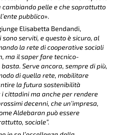
a cambiando pelle e che soprattutto
l’ente pubblico
».
iunge Elisabetta Bendandi,
 sono serviti, e questo è sicuro, al
mando la rete di cooperative sociali
n, ma il saper fare tecnico-
n basta. Serve ancora, sempre di più,
nodo di quella rete, mobilitare
tire la futura sostenibilità
r i cittadini ma anche per rendere
prossimi decenni, che un’impresa,
come Aldebaran può essere
rattutto, sociale”.
e in se l’eccellenza della