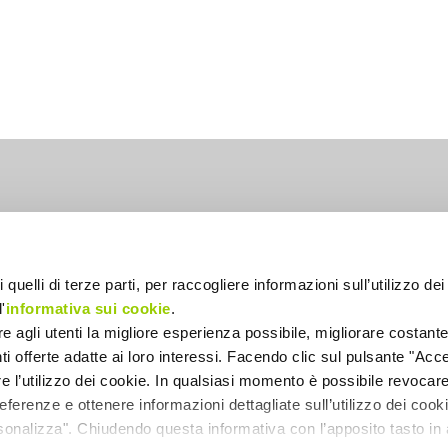
lia
 quelli di terze parti, per raccogliere informazioni sull’utilizzo dei 
'
informativa sui cookie
.
ire agli utenti la migliore esperienza possibile, migliorare costant
enti offerte adatte ai loro interessi. Facendo clic sul pulsante "Accet
re l’utilizzo dei cookie. In qualsiasi momento è possibile revocare 
ferenze e ottenere informazioni dettagliate sull’utilizzo dei coo
INFORMATIVA PROTEZIONE DATI
rsonalizza". Chiudendo questa informativa con l’apposito tasto in 
INFORMATIVA COOKIES