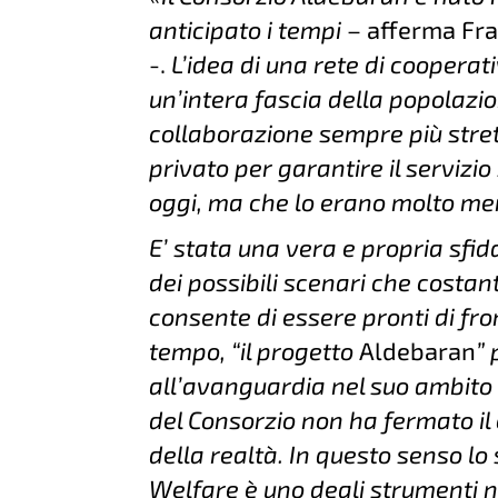
anticipato i tempi
– afferma Fra
-.
L’idea di una rete di cooperat
un’intera fascia della popolazio
collaborazione sempre più stret
privato per garantire il servizio
oggi, ma che lo erano molto men
E’ stata una vera e propria sfida
dei possibili scenari che costa
consente di essere pronti di fr
tempo, “il progetto
Aldebaran
”
all’avanguardia nel suo ambito d
del Consorzio non ha fermato il
della realtà. In questo senso l
Welfare è uno degli strumenti n