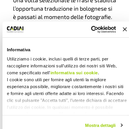
Una volta selezionate le frasi e stabilita
l’opportuna traduzione in bolognese si
è passati al momento delle fotografie.
«La fase più divertente – racconta la
psicologa Cadiai – è stata la
realizzazione delle foto dove tutti
Informativa
hanno voluto donare il loro sorriso
Utilizziamo i cookie, inclusi quelli di terze parti, per
migliore. L’idea che tutto questo
raccogliere informazioni sull’utilizzo dei nostri siti Web,
sarebbe finito sui social, e che quindi,
come specificato nell'
informativa sui cookie
.
avrebbero avuto visibilità, li ha
I cookie sono utili per fornire agli utenti la migliore
entusiasmati particolarmente. Ne
esperienza possibile, migliorare costantemente i nostri siti
e fornire agli utenti offerte adatte ai loro interessi. Facendo
continuano a parlare pressoché tutti i
clic sul pulsante "Accetta tutti", l’utente dichiara di accettare
giorni. La cosa che li ha messi tutti
l’utilizzo dei cookie. In qualsiasi momento è possibile
d’accordo è stata la voglia di
revocare il consenso, modificare le preferenze e ottenere
comunicare forte e chiaro che: “A sten
informazioni dettagliate sull’utilizzo dei cookie facendo clic
Mostra dettagli
tot ben” e “L’andrà incosa bein»
su "Scopri di più e personalizza". Chiudendo questa